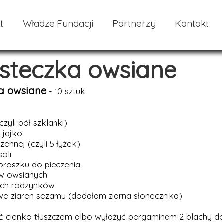
t
Władze Fundacji
Partnerzy
Kontakt
iasteczka owsiane
ka owsiane
- 10 sztuk
czyli pół szklanki)
 jajko
zennej (czyli 5 łyżek)
soli
 proszku do pieczenia
ów owsianych
ych rodzynków
łowe ziaren sezamu (dodałam ziarna słonecznika)
 cienko tłuszczem albo wyłożyć pergaminem 2 blachy do