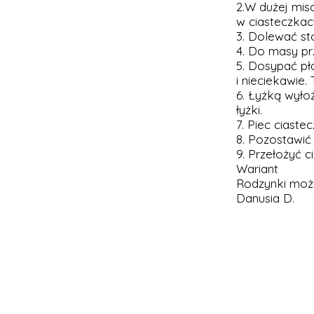
2.W dużej mis
w ciasteczkac
3. Dolewać st
4. Do masy pr
5. Dosypać pł
i nieciekawie.
6. Łyżką wyło
łyżki.
7. Piec ciast
8. Pozostawić
9. Przełożyć 
Wariant
Rodzynki możn
Danusia D.