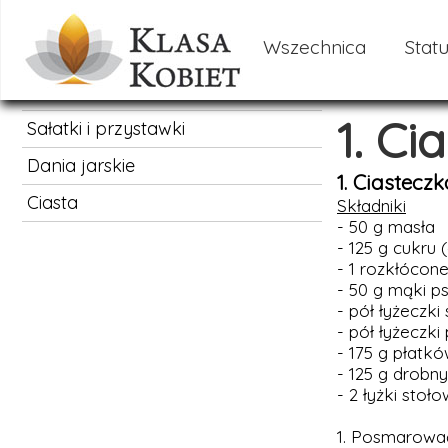
Wszechnica
Statu
1. C
Sałatki i przystawki
Dania jarskie
1. Ciastecz
Ciasta
Składniki
- 50 g masła
- 125 g cukru (
- 1 rozkłócone
- 50 g mąki ps
- pół łyżeczki 
- pół łyżeczki
- 175 g płatk
- 125 g drobn
- 2 łyżki sto
1. Posmarować