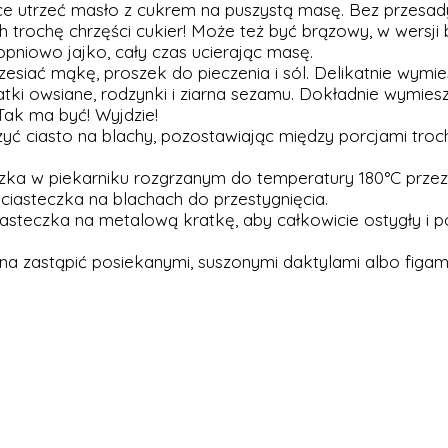
ce utrzeć masło z cukrem na puszystą masę. Bez przesady 
h trochę chrzęści cukier! Może też być brązowy, w wersji 
opniowo jajko, cały czas ucierając masę.
zesiać mąkę, proszek do pieczenia i sól. Delikatnie wymie
atki owsiane, rodzynki i ziarna sezamu. Dokładnie wymies
 Tak ma być! Wyjdzie!
żyć ciasto na blachy, pozostawiając między porcjami tro
eczka w piekarniku rozgrzanym do temperatury 180°C przez 
 ciasteczka na blachach do przestygnięcia.
ciasteczka na metalową kratkę, aby całkowicie ostygły i 
a zastąpić posiekanymi, suszonymi daktylami albo figami