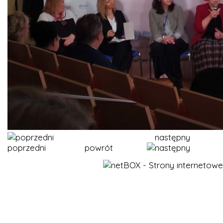
następny
poprzedni
powrót